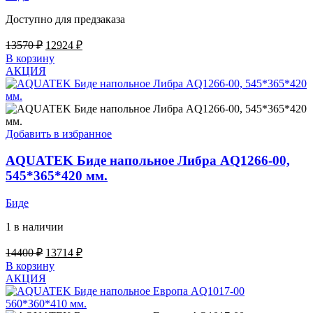
Доступно для предзаказа
Первоначальная
Текущая
13570
₽
12924
₽
цена
цена:
В корзину
составляла
12924 ₽.
АКЦИЯ
13570 ₽.
Добавить в избранное
AQUATEK Биде напольное Либра AQ1266-00,
545*365*420 мм.
Биде
1 в наличии
Первоначальная
Текущая
14400
₽
13714
₽
цена
цена:
В корзину
составляла
13714 ₽.
АКЦИЯ
14400 ₽.