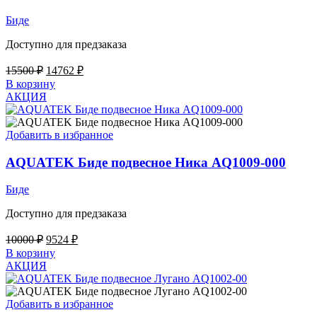
Биде
Доступно для предзаказа
Первоначальная
Текущая
15500
₽
14762
₽
цена
цена:
В корзину
составляла
14762 ₽.
АКЦИЯ
15500 ₽.
Добавить в избранное
AQUATEK Биде подвесное Ника AQ1009-000
Биде
Доступно для предзаказа
Первоначальная
Текущая
10000
₽
9524
₽
цена
цена:
В корзину
составляла
9524 ₽.
АКЦИЯ
10000 ₽.
Добавить в избранное