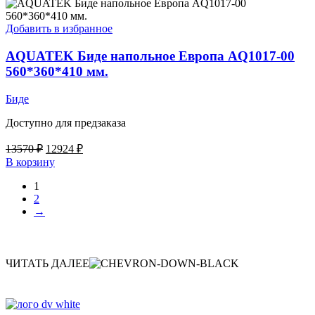
Добавить в избранное
AQUATEK Биде напольное Европа AQ1017-00
560*360*410 мм.
Биде
Доступно для предзаказа
Первоначальная
Текущая
13570
₽
12924
₽
цена
цена:
В корзину
составляла
12924 ₽.
1
13570 ₽.
2
→
ЧИТАТЬ ДАЛЕЕ