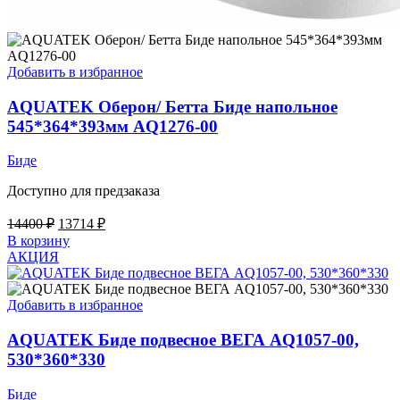
Добавить в избранное
AQUATEK Оберон/ Бетта Биде напольное
545*364*393мм AQ1276-00
Биде
Доступно для предзаказа
Первоначальная
Текущая
14400
₽
13714
₽
цена
цена:
В корзину
составляла
13714 ₽.
АКЦИЯ
14400 ₽.
Добавить в избранное
AQUATEK Биде подвесное ВЕГА AQ1057-00,
530*360*330
Биде