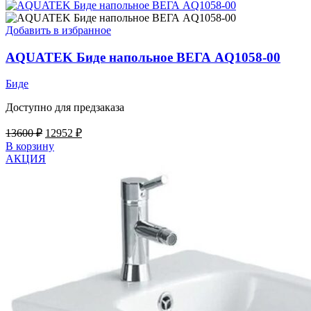
24300 ₽.
Добавить в избранное
AQUATEK Биде напольное ВЕГА AQ1058-00
Биде
Доступно для предзаказа
Первоначальная
Текущая
13600
₽
12952
₽
цена
цена:
В корзину
составляла
12952 ₽.
АКЦИЯ
13600 ₽.