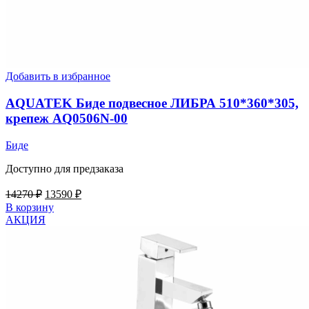
Добавить в избранное
AQUATEK Биде подвесное ЛИБРА 510*360*305,
крепеж AQ0506N-00
Биде
Доступно для предзаказа
Первоначальная
Текущая
14270
₽
13590
₽
цена
цена:
В корзину
составляла
13590 ₽.
АКЦИЯ
14270 ₽.