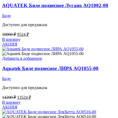
AQUATEK Биде подвесное Лугано AQ1002-00
Биде
Доступно для предзаказа
Первоначальная
Текущая
10000
₽
9524
₽
цена
цена:
В корзину
составляла
9524 ₽.
АКЦИЯ
10000 ₽.
Добавить в избранное
Aquatek Биде подвесное ЛИРА AQ1055-00
Биде
Доступно для предзаказа
Первоначальная
Текущая
14200
₽
13524
₽
цена
цена:
В корзину
составляла
13524 ₽.
АКЦИЯ
14200 ₽.