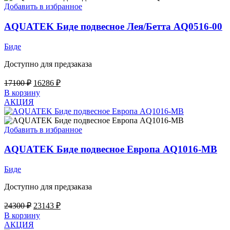
Добавить в избранное
AQUATEK Биде подвесное Лея/Бетта AQ0516-00
Биде
Доступно для предзаказа
Первоначальная
Текущая
17100
₽
16286
₽
цена
цена:
В корзину
составляла
16286 ₽.
АКЦИЯ
17100 ₽.
Добавить в избранное
AQUATEK Биде подвесное Европа AQ1016-MB
Биде
Доступно для предзаказа
Первоначальная
Текущая
24300
₽
23143
₽
цена
цена:
В корзину
составляла
23143 ₽.
АКЦИЯ