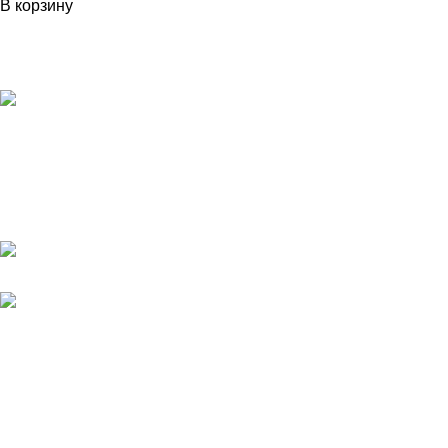
В корзину
#ДВЕРИВАННА – это торговый центр, в котором можно
приобрести
всё самое лучшее для ремонта в одном месте.
г. Оренбург, пр. Автоматики 17, торговый
центр "#ДВЕРИВАННА"
+7 (3532) 48-70-48
КАТАЛОГ
ДВЕРИ
ЗАКАЗНЫЕ ДВЕРИ