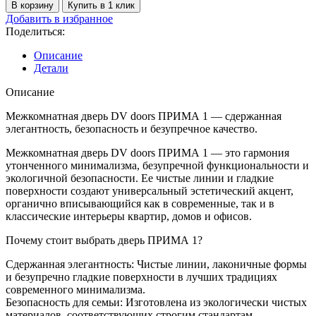
товара
В корзину
Купить в 1 клик
Дверь
Добавить в избранное
межкомнатная
Поделиться:
DV
doors
Описание
ПРИМА
Детали
1,
Белая
Описание
шагрень,
РАСПРОДАЖА
Межкомнатная дверь DV doors ПРИМА 1 — сдержанная
элегантность, безопасность и безупречное качество.
Межкомнатная дверь DV doors ПРИМА 1 — это гармония
утонченного минимализма, безупречной функциональности и
экологичной безопасности. Ее чистые линии и гладкие
поверхности создают универсальный эстетический акцент,
органично вписывающийся как в современные, так и в
классические интерьеры квартир, домов и офисов.
Почему стоит выбрать дверь ПРИМА 1?
Сдержанная элегантность: Чистые линии, лаконичные формы
и безупречно гладкие поверхности в лучших традициях
современного минимализма.
Безопасность для семьи: Изготовлена из экологически чистых
материалов, соответствующих строгим стандартам —