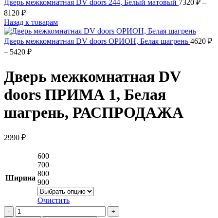
Дверь межкомнатная DV doors 244, Белый матовый
7320
₽
–
Диапазон
8120
₽
цен:
Назад к товарам
7320 ₽
–
Дверь межкомнатная DV doors ОРИОН, Белая шагрень
4620
₽
8120 ₽
Диапазон
–
5420
₽
цен:
4620 ₽
Дверь межкомнатная DV
–
5420 ₽
doors ПРИМА 1, Белая
шагрень, РАСПРОДАЖА
2990
₽
600
700
800
Ширина
900
Очистить
Количество