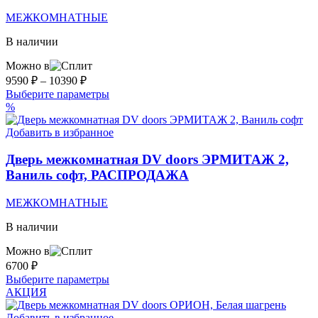
на
МЕЖКОМНАТНЫЕ
странице
товара.
В наличии
Можно в
Диапазон
9590
₽
–
10390
₽
цен:
Этот
Выберите параметры
9590 ₽
товар
%
–
имеет
несколько
Добавить в избранное
10390 ₽
вариаций.
Опции
Дверь межкомнатная DV doors ЭРМИТАЖ 2,
можно
Ваниль софт, РАСПРОДАЖА
выбрать
на
МЕЖКОМНАТНЫЕ
странице
товара.
В наличии
Можно в
6700
₽
Этот
Выберите параметры
товар
АКЦИЯ
имеет
несколько
Добавить в избранное