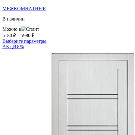
МЕЖКОМНАТНЫЕ
В наличии
Можно в
Диапазон
5180
₽
–
5980
₽
цен:
Этот
Выберите параметры
5180 ₽
товар
АКЦИЯ
%
–
имеет
несколько
5980 ₽
вариаций.
Опции
можно
выбрать
на
странице
товара.