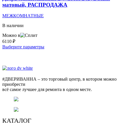
можно
матовый, РАСПРОДАЖА
выбрать
на
МЕЖКОМНАТНЫЕ
странице
товара.
В наличии
Можно в
6110
₽
Этот
Выберите параметры
товар
имеет
несколько
вариаций.
Опции
можно
#ДВЕРИВАННА – это торговый центр, в котором можно
выбрать
приобрести
на
всё самое лучшее для ремонта в одном месте.
странице
товара.
г. Оренбург, пр. Автоматики 17,
торговый центр "#ДВЕРИВАННА"
+7 (3532) 48-70-48
КАТАЛОГ