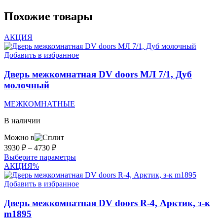
Похожие товары
АКЦИЯ
Добавить в избранное
Дверь межкомнатная DV doors МЛ 7/1, Дуб
молочный
МЕЖКОМНАТНЫЕ
В наличии
Можно в
Диапазон
3930
₽
–
4730
₽
цен:
Этот
Выберите параметры
3930 ₽
товар
АКЦИЯ
%
–
имеет
несколько
Добавить в избранное
4730 ₽
вариаций.
Опции
Дверь межкомнатная DV doors R-4, Арктик, з-к
можно
m1895
выбрать