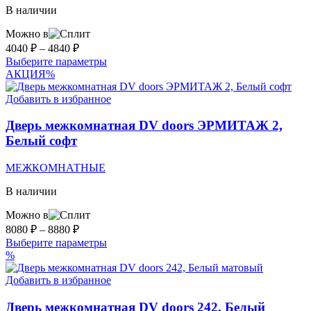
В наличии
Можно в
Диапазон
4040
₽
–
4840
₽
цен:
Этот
Выберите параметры
4040 ₽
товар
АКЦИЯ
%
–
имеет
несколько
Добавить в избранное
4840 ₽
вариаций.
Опции
Дверь межкомнатная DV doors ЭРМИТАЖ 2,
можно
Белый софт
выбрать
на
МЕЖКОМНАТНЫЕ
странице
товара.
В наличии
Можно в
Диапазон
8080
₽
–
8880
₽
цен:
Этот
Выберите параметры
8080 ₽
товар
%
–
имеет
несколько
Добавить в избранное
8880 ₽
вариаций.
Опции
Дверь межкомнатная DV doors 242, Белый