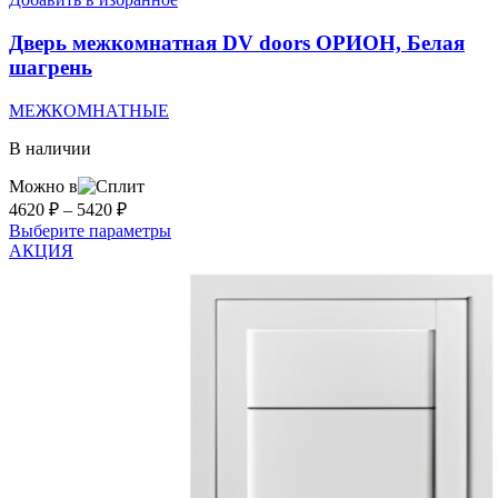
вариаций.
Опции
Дверь межкомнатная DV doors ОРИОН, Белая
можно
шагрень
выбрать
на
МЕЖКОМНАТНЫЕ
странице
товара.
В наличии
Можно в
Диапазон
4620
₽
–
5420
₽
цен:
Этот
Выберите параметры
4620 ₽
товар
АКЦИЯ
–
имеет
несколько
5420 ₽
вариаций.
Опции
можно
выбрать
на
странице
товара.