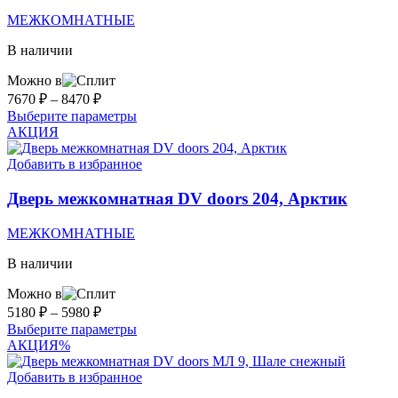
на
МЕЖКОМНАТНЫЕ
странице
товара.
В наличии
Можно в
Диапазон
7670
₽
–
8470
₽
цен:
Этот
Выберите параметры
7670 ₽
товар
АКЦИЯ
–
имеет
несколько
Добавить в избранное
8470 ₽
вариаций.
Опции
Дверь межкомнатная DV doors 204, Арктик
можно
выбрать
МЕЖКОМНАТНЫЕ
на
странице
В наличии
товара.
Можно в
Диапазон
5180
₽
–
5980
₽
цен:
Этот
Выберите параметры
5180 ₽
товар
АКЦИЯ
%
–
имеет
несколько
Добавить в избранное
5980 ₽
вариаций.