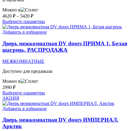
Можно в
Диапазон
4620
₽
–
5420
₽
цен:
Этот
Выберите параметры
4620 ₽
товар
–
имеет
Добавить в избранное
несколько
5420 ₽
вариаций.
Дверь межкомнатная DV doors ПРИМА 1, Белая
Опции
шагрень, РАСПРОДАЖА
можно
выбрать
МЕЖКОМНАТНЫЕ
на
странице
Доступно для предзаказа
товара.
Можно в
2990
₽
Этот
Выберите параметры
товар
АКЦИЯ
имеет
несколько
Добавить в избранное
вариаций.
Опции
Дверь межкомнатная DV doors ИМПЕРИАЛ,
можно
Арктик
выбрать