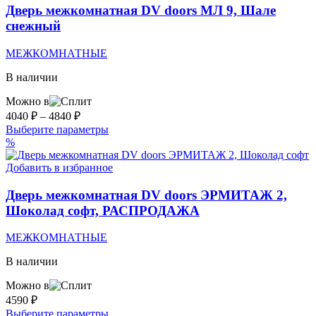
Опции
Дверь межкомнатная DV doors МЛ 9, Шале
можно
снежный
выбрать
на
МЕЖКОМНАТНЫЕ
странице
товара.
В наличии
Можно в
Диапазон
4040
₽
–
4840
₽
цен:
Этот
Выберите параметры
4040 ₽
товар
%
–
имеет
несколько
Добавить в избранное
4840 ₽
вариаций.
Опции
Дверь межкомнатная DV doors ЭРМИТАЖ 2,
можно
Шоколад софт, РАСПРОДАЖА
выбрать
на
МЕЖКОМНАТНЫЕ
странице
товара.
В наличии
Можно в
4590
₽
Этот
Выберите параметры