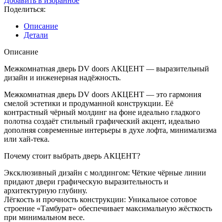
Добавить в избранное
межкомнатная
Поделиться:
DV
doors
Описание
АКЦЕНТ,
Детали
Белый
матовый,
Описание
РАСПРОДАЖА
Межкомнатная дверь DV doors АКЦЕНТ — выразительный
дизайн и инженерная надёжность.
Межкомнатная дверь DV doors АКЦЕНТ — это гармония
смелой эстетики и продуманной конструкции. Её
контрастный чёрный молдинг на фоне идеально гладкого
полотна создаёт стильный графический акцент, идеально
дополняя современные интерьеры в духе лофта, минимализма
или хай-тека.
Почему стоит выбрать дверь АКЦЕНТ?
Эксклюзивный дизайн с молдингом: Чёткие чёрные линии
придают двери графическую выразительность и
архитектурную глубину.
Лёгкость и прочность конструкции: Уникальное сотовое
строение «Тамбурат» обеспечивает максимальную жёсткость
при минимальном весе.