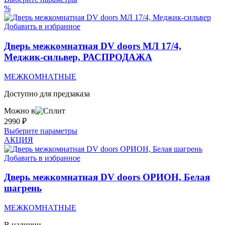
товар
%
имеет
несколько
Добавить в избранное
вариаций.
Опции
Дверь межкомнатная DV doors МЛ 17/4,
можно
Меджик-сильвер, РАСПРОДАЖА
выбрать
на
МЕЖКОМНАТНЫЕ
странице
товара.
Доступно для предзаказа
Можно в
2990
₽
Этот
Выберите параметры
товар
АКЦИЯ
имеет
несколько
Добавить в избранное
вариаций.
Опции
Дверь межкомнатная DV doors ОРИОН, Белая
можно
шагрень
выбрать
на
МЕЖКОМНАТНЫЕ
странице
товара.
В наличии