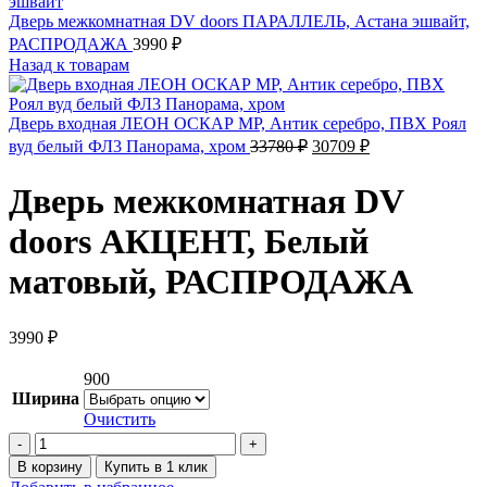
Дверь межкомнатная DV doors ПАРАЛЛЕЛЬ, Астана эшвайт,
РАСПРОДАЖА
3990
₽
Назад к товарам
Дверь входная ЛЕОН ОСКАР MP, Антик серебро, ПВХ Роял
Первоначальная
Текущая
вуд белый ФЛ3 Панорама, хром
33780
₽
30709
₽
цена
цена:
составляла
30709 ₽.
Дверь межкомнатная DV
33780 ₽.
doors АКЦЕНТ, Белый
матовый, РАСПРОДАЖА
3990
₽
900
Ширина
Очистить
Количество
товара
В корзину
Купить в 1 клик
Дверь