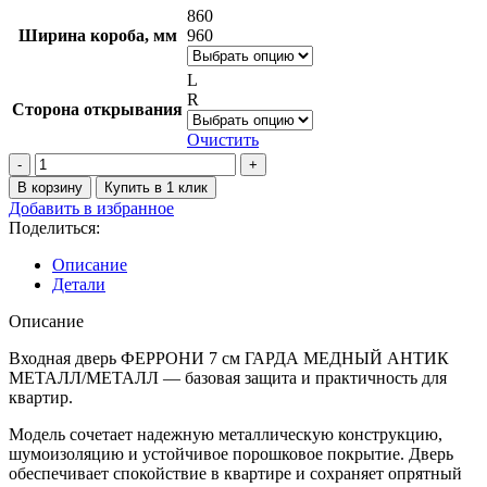
860
Ширина короба, мм
960
L
R
Сторона открывания
Очистить
Количество
товара
В корзину
Купить в 1 клик
Дверь
Добавить в избранное
входная
Поделиться:
ФЕРРОНИ
7
Описание
см.
Детали
ГАРДА,
Медный
Описание
антик,
Металл/
Входная дверь ФЕРРОНИ 7 см ГАРДА МЕДНЫЙ АНТИК
Металл
МЕТАЛЛ/МЕТАЛЛ — базовая защита и практичность для
квартир.
Модель сочетает надежную металлическую конструкцию,
шумоизоляцию и устойчивое порошковое покрытие. Дверь
обеспечивает спокойствие в квартире и сохраняет опрятный