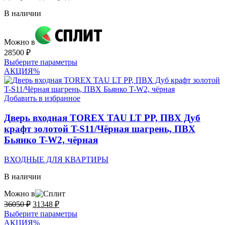
В наличии
Можно в
28500
₽
Этот
Выберите параметры
товар
АКЦИЯ
%
имеет
несколько
вариаций.
Добавить в избранное
Опции
можно
Дверь входная TOREX TAU LT PP, ПВХ Дуб
выбрать
крафт золотой T-S11/Чёрная шагрень, ПВХ
на
Бьянко T-W2, чёрная
странице
товара.
ВХОДНЫЕ ДЛЯ КВАРТИРЫ
В наличии
Можно в
Первоначальная
Текущая
36050
₽
31348
₽
цена
цена:
Этот
Выберите параметры
составляла
31348 ₽.
товар
АКЦИЯ
%