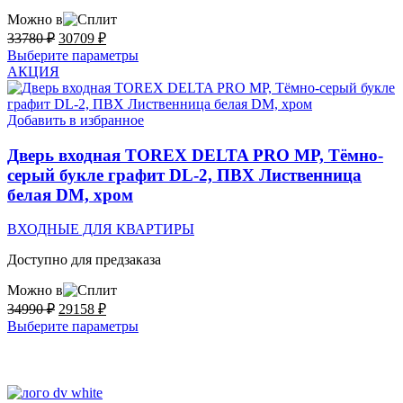
Можно в
Первоначальная
Текущая
33780
₽
30709
₽
цена
цена:
Этот
Выберите параметры
составляла
30709 ₽.
товар
АКЦИЯ
33780 ₽.
имеет
несколько
вариаций.
Добавить в избранное
Опции
можно
Дверь входная TOREX DELTA PRO MP, Тёмно-
выбрать
серый букле графит DL-2, ПВХ Лиственница
на
белая DM, хром
странице
товара.
ВХОДНЫЕ ДЛЯ КВАРТИРЫ
Доступно для предзаказа
Можно в
Первоначальная
Текущая
34990
₽
29158
₽
цена
цена:
Этот
Выберите параметры
составляла
29158 ₽.
товар
34990 ₽.
имеет
несколько
вариаций.