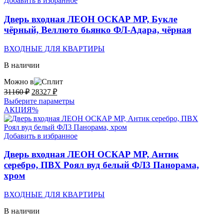
Добавить в избранное
Дверь входная ЛЕОН ОСКАР MP, Букле
чёрный, Веллюто бьянко ФЛ-Адара, чёрная
ВХОДНЫЕ ДЛЯ КВАРТИРЫ
В наличии
Можно в
Первоначальная
Текущая
31160
₽
28327
₽
цена
цена:
Этот
Выберите параметры
составляла
28327 ₽.
товар
АКЦИЯ
%
31160 ₽.
имеет
несколько
вариаций.
Добавить в избранное
Опции
можно
Дверь входная ЛЕОН ОСКАР MP, Антик
выбрать
серебро, ПВХ Роял вуд белый ФЛ3 Панорама,
на
хром
странице
товара.
ВХОДНЫЕ ДЛЯ КВАРТИРЫ
В наличии