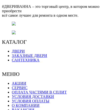
Опции
можно
#ДВЕРИВАННА – это торговый центр, в котором можно
выбрать
приобрести
на
всё самое лучшее для ремонта в одном месте.
странице
товара.
г. Оренбург, пр. Автоматики 17,
торговый центр "#ДВЕРИВАННА"
+7 (3532) 48-70-48
КАТАЛОГ
ДВЕРИ
ЗАКАЗНЫЕ ДВЕРИ
САНТЕХНИКА
МЕНЮ
АКЦИИ
СЕРВИС
ОПЛАТА ЧАСТЯМИ В СПЛИТ
УСЛОВИЯ ДОСТАВКИ
УСЛОВИЯ ОПЛАТЫ
О КОМПАНИИ
ВАКАНСИИ