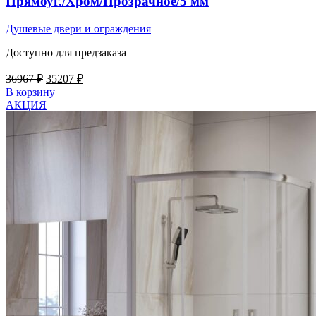
Прямоуг./Хром/Прозрачное/5 мм
Душевые двери и ограждения
Доступно для предзаказа
Первоначальная
Текущая
36967
₽
35207
₽
цена
цена:
В корзину
составляла
35207 ₽.
АКЦИЯ
36967 ₽.