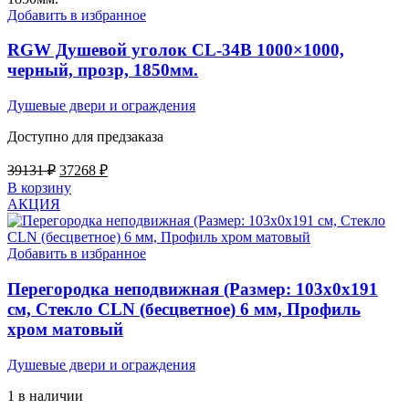
Добавить в избранное
RGW Душевой уголок CL-34B 1000×1000,
черный, прозр, 1850мм.
Душевые двери и ограждения
Доступно для предзаказа
Первоначальная
Текущая
39131
₽
37268
₽
цена
цена:
В корзину
составляла
37268 ₽.
АКЦИЯ
39131 ₽.
Добавить в избранное
Перегородка неподвижная (Размер: 103х0х191
см, Стекло CLN (бесцветное) 6 мм, Профиль
хром матовый
Душевые двери и ограждения
1 в наличии