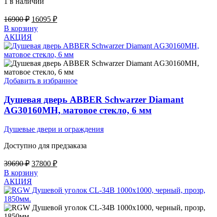
1 в наличии
Первоначальная
Текущая
16900
₽
16095
₽
цена
цена:
В корзину
составляла
16095 ₽.
АКЦИЯ
16900 ₽.
Добавить в избранное
Душевая дверь ABBER Schwarzer Diamant
AG30160MH, матовое стекло, 6 мм
Душевые двери и ограждения
Доступно для предзаказа
Первоначальная
Текущая
39690
₽
37800
₽
цена
цена:
В корзину
составляла
37800 ₽.
АКЦИЯ
39690 ₽.