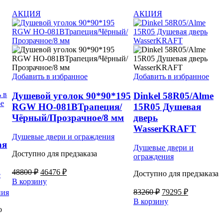
АКЦИЯ
АКЦИЯ
Добавить в избранное
Добавить в избранное
 в
Душевой уголок 90*90*195
Dinkel 58R05/Alme
ое
RGW HO-081BТрапеция/
15R05 Душевая
Чёрный/Прозрачное/8 мм
дверь
WasserKRAFT
Душевые двери и ограждения
ая
Душевые двери и
Доступно для предзаказа
ограждения
Первоначальная
Текущая
48800
₽
46476
₽
Доступно для предзаказа
е
цена
цена:
В корзину
составляла
46476 ₽.
Первоначальная
Текущая
83260
₽
79295
₽
ния
48800 ₽.
цена
цена:
В корзину
составляла
о
79295 ₽.
83260 ₽.