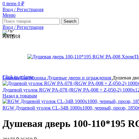
0
items
0
₽
Вход / Регистрация
Меню
Search
Вход / Регистрация
АКЦИЯ
Click to enlarge
Главная
Сантехника
Душевые двери и ограждения
Душевая две
Душевой уголок RGW PA-078 (RGW PA-008 + Z-050-2) 1000x1
Назад к товарам
RGW Душевой уголок CL-34B 1000x1000, черный, прозр, 185
Душевая дверь 100-110*195 R
Первоначальная
Текущая