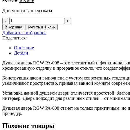
38177
₽
36359
₽
цена
цена:
составляла
Доступно для предзаказа
36359 ₽.
38177 ₽.
Количество
товара
В корзину
Купить в 1 клик
Душевая
Добавить в избранное
дверь
Поделиться:
100-
110*195
Описание
RGW
Детали
РА-008
Хром/
Душевая дверь RGW РА-008 – это элегантный и функциональны
Прозрачное/
хромированную отделку и прозрачное стекло, что создает эффе
б
мм
Конструкция двери выполнена с учетом современных тенденций
(Easy)
увеличивают пространство, придавая ванной комнате совреме
Установка данной душевой двери отличается простотой, благо
интерьер. Дверь подходит для различных стилей – от минимал
Душевая дверь RGW РА-008 станет не только практичным, но 
процедур.
Похожие товары