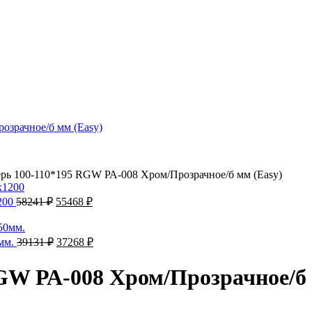
рь 100-110*195 RGW РА-008 Хром/Прозрачное/б мм (Easy)
Первоначальная
Текущая
200
58241
₽
55468
₽
цена
цена:
составляла
55468 ₽.
58241 ₽.
Первоначальная
Текущая
0мм.
39131
₽
37268
₽
цена
цена:
составляла
37268 ₽.
GW РА-008 Хром/Прозрачное/б 
39131 ₽.