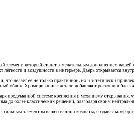
й элемент, который станет замечательным дополнением вашей ва
кт лёгкости и воздушности в интерьере. Дверь открывается внут
, что делает её не только практичной, но и эстетически привле
нный облик. Хромированные детали добавляют роскоши и блеска
даря продуманной системе крепления и механизму открывания, ч
изма до более классических решений, благодаря своим нейтрал
и стильным элементом вашей ванной комнаты, создавая комфор