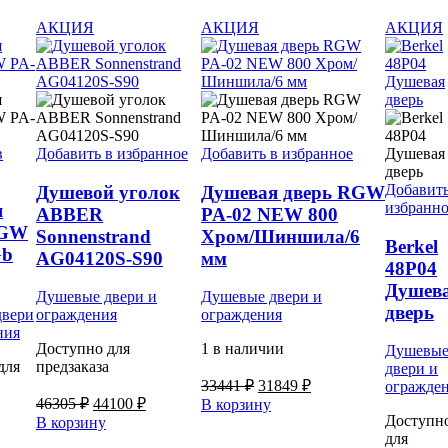
АКЦИЯ
АКЦИЯ
АКЦИЯ
в
Добавить в избранное
Добавить в избранное
Добавить
Душевой уголок
Душевая дверь RGW
избранн
я
ABBER
PA-02 NEW 800
RGW
Sonnenstrand
Хром/Шиншила/6
Berkel
Gb
AG04120S-S90
мм
48P04
Душев
Душевые двери и
Душевые двери и
дверь
двери
ограждения
ограждения
ния
Доступно для
1 в наличии
Душевы
для
предзаказа
двери и
Первоначальная
Текущая
33441
₽
31849
₽
огражде
Первоначальная
Текущая
цена
цена:
46305
₽
44100
₽
В корзину
цена
цена:
составляла
31849 ₽.
Доступн
В корзину
составляла
44100 ₽.
33441 ₽.
для
льная
кущая