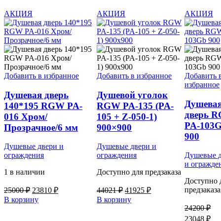
АКЦИЯ
АКЦИЯ
АКЦИЯ
Добавить в избранное
Добавить в избранное
Добавить 
избранное
Душевая дверь
Душевой уголок
Душева
140*195 RGW PA-
RGW PA-135 (PA-
дверь 
016 Хром/
105 + Z-050-1)
PA-103
Прозрачное/6 мм
900×900
900
Душевые двери и
Душевые двери и
ограждения
ограждения
Душевые 
и огражде
1 в наличии
Доступно для предзаказа
Доступно 
Первоначальная
Текущая
Первоначальная
Текущая
предзаказа
25000
₽
23810
₽
44021
₽
41925
₽
цена
цена:
цена
цена:
В корзину
В корзину
составляла
составляла
23810 ₽.
41925 ₽.
24200
₽
25000 ₽.
44021 ₽.
Первонача
Те
23048
₽