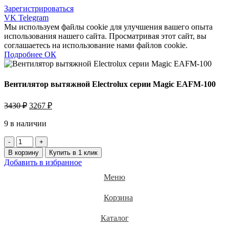
Зарегистрироваться
VK
Telegram
Мы используем файлы cookie для улучшения вашего опыта
использования нашего сайта. Просматривая этот сайт, вы
соглашаетесь на использование нами файлов cookie.
Подробнее
Подробнее
ОК
Вентилятор вытяжной Electrolux серии Magic EAFM-100
Первоначальная
Текущая
3430
₽
3267
₽
цена
цена:
составляла
9 в наличии
3267 ₽.
3430 ₽.
Количество
товара
В корзину
Купить в 1 клик
Вентилятор
Добавить в избранное
вытяжной
Electrolux
Меню
серии
Magic
Корзина
EAFM-
100
Каталог