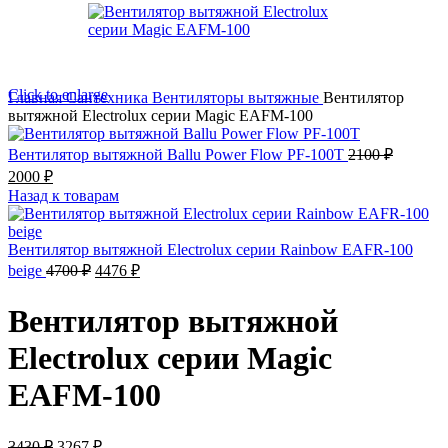
Click to enlarge
Главная
Сантехника
Вентиляторы вытяжные
Вентилятор
вытяжной Electrolux серии Magic EAFM-100
Вентилятор вытяжной Ballu Power Flow PF-100T
2100
₽
Первоначальная
Текущая
2000
₽
цена
цена:
Назад к товарам
составляла
2000 ₽.
2100 ₽.
Вентилятор вытяжной Electrolux серии Rainbow EAFR-100
Первоначальная
Текущая
beige
4700
₽
4476
₽
цена
цена:
составляла
4476 ₽.
Вентилятор вытяжной
4700 ₽.
Electrolux серии Magic
EAFM-100
Первоначальная
Текущая
3430
₽
3267
₽