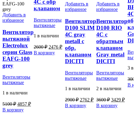
D1
4С с обр
Добавить в
Добавить в
BR
клапаном
избранное
избранное
4C 
Добавить в
об
Вентиляторы
избранное
Вентилятор
Вентилятор
вытяжные
кл
D100 SLIM
D100 RIO
Вентилятор
Gra
4С gray
4C с
1 в наличии
вытяжной
DI
metall с
обратным
Electrolux
Первоначальная
Текущая
2600
₽
2476
₽
обр.
клапаном
цена
цена:
серии Glass
Вен
В корзину
клапаном
Gray metal
составляла
2476 ₽.
выт
EAFG-100
DICITI
DICITI
2600 ₽.
grey
3 в
Вентиляторы
Вентиляторы
Вентиляторы
вытяжные
вытяжные
300
вытяжные
В к
1 в наличии
2 в наличии
1 в наличии
Первоначальная
Текущая
Первоначал
Теку
2900
₽
2762
₽
3600
₽
3429
₽
Первоначальная
Текущая
5100
₽
4857
₽
цена
цена:
цена
цена:
В корзину
В корзину
цена
цена:
составляла
составляла
В корзину
2762 ₽.
3429 
составляла
4857 ₽.
2900 ₽.
3600 ₽.
5100 ₽.