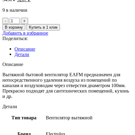
цена
цена:
составляла
9 в наличии
3267 ₽.
3430 ₽.
Количество
товара
В корзину
Купить в 1 клик
Вентилятор
Добавить в избранное
вытяжной
Поделиться:
Electrolux
серии
Описание
Magic
Детали
EAFM-
100
Описание
Вытяжной бытовой вентилятор EAFM предназначен для
непосредственного удаления воздуха из помещений по
каналам и воздуховодам через отверстия диаметром 100мм.
Прекрасно подходят для сантехнических помещений, кухонь
и др.
Детали
Тип товара
Вентилятор вытяжной
Бренд
Electrolux