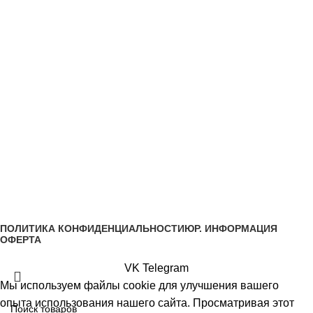
ОПЛАТА ЧАСТЯМИ В СПЛИТ
УСЛОВИЯ ДОСТАВКИ
УСЛОВИЯ ОПЛАТЫ
О КОМПАНИИ
ВАКАНСИИ
КОНТАКТЫ
Все права #двериванна защищены авторским правом
ПОЛИТИКА КОНФИДЕНЦИАЛЬНОСТИ
ЮР. ИНФОРМАЦИЯ
ОФЕРТА
VK
Telegram
Мы используем файлы cookie для улучшения вашего
опыта использования нашего сайта. Просматривая этот