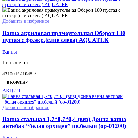
Добавить в избранное
Ванна акриловая прямоугольная Оберон 180
пустая с фр.экр.(слив слева) AQUATEK
Ванны
1 в наличии
Первоначальная
Текущая
43100
₽
41048
₽
цена
цена:
В КОРЗИНУ
составляла
41048 ₽.
43100 ₽.
АКЦИЯ
Добавить в избранное
Ванна стальная 1,7*0,7*0,4 (виз) Донна ванна
антибак “белая орхидея” цв.белый (ор-01200)
Ванны