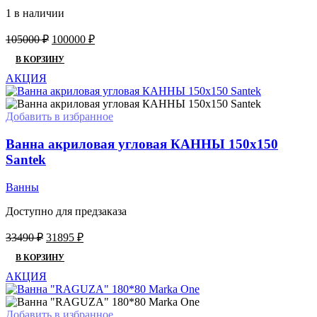
1 в наличии
Первоначальная
Текущая
105000
₽
100000
₽
цена
цена:
В КОРЗИНУ
составляла
100000 ₽.
105000 ₽.
АКЦИЯ
Добавить в избранное
Ванна акриловая угловая КАННЫ 150х150
Santek
Ванны
Доступно для предзаказа
Первоначальная
Текущая
33490
₽
31895
₽
цена
цена:
В КОРЗИНУ
составляла
31895 ₽.
33490 ₽.
АКЦИЯ
Добавить в избранное