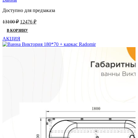
Доступно для предзаказа
Первоначальная
Текущая
13100
₽
12476
₽
цена
цена:
В КОРЗИНУ
составляла
12476 ₽.
13100 ₽.
АКЦИЯ