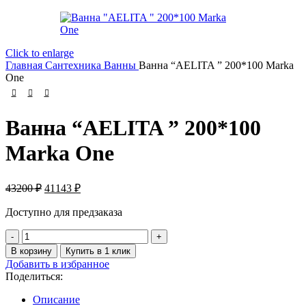
Click to enlarge
Главная
Сантехника
Ванны
Ванна “AELITA ” 200*100 Marka
One
Ванна “AELITA ” 200*100
Marka One
Первоначальная
Текущая
43200
₽
41143
₽
цена
цена:
составляла
Доступно для предзаказа
41143 ₽.
43200 ₽.
Количество
товара
В корзину
Купить в 1 клик
Ванна
Добавить в избранное
"AELITA
Поделиться:
"
200*100
Описание