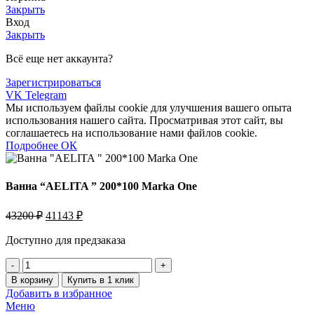
Закрыть
Вход
Закрыть
Всё еще нет аккаунта?
Зарегистрироваться
VK
Telegram
Мы используем файлы cookie для улучшения вашего опыта
использования нашего сайта. Просматривая этот сайт, вы
соглашаетесь на использование нами файлов cookie.
Подробнее
Подробнее
ОК
Ванна “AELITA ” 200*100 Marka One
Первоначальная
Текущая
43200
₽
41143
₽
цена
цена:
составляла
Доступно для предзаказа
41143 ₽.
43200 ₽.
Количество
товара
В корзину
Купить в 1 клик
Ванна
Добавить в избранное
"AELITA
Меню
"