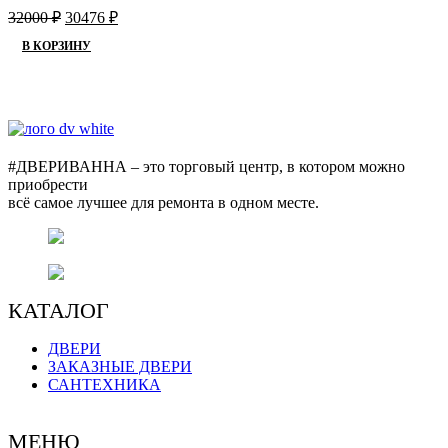
Первоначальная
Текущая
32000
₽
30476
₽
цена
цена:
В КОРЗИНУ
составляла
30476 ₽.
32000 ₽.
#ДВЕРИВАННА – это торговый центр, в котором можно
приобрести
всё самое лучшее для ремонта в одном месте.
г. Оренбург, пр. Автоматики 17,
торговый центр "#ДВЕРИВАННА"
+7 (3532) 48-70-48
КАТАЛОГ
ДВЕРИ
ЗАКАЗНЫЕ ДВЕРИ
САНТЕХНИКА
МЕНЮ