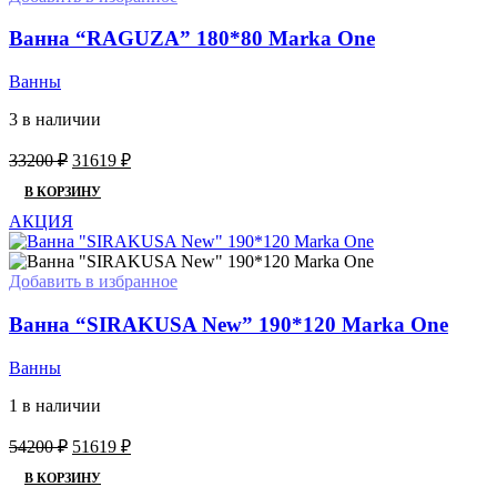
Ванна “RAGUZA” 180*80 Marka One
Ванны
3 в наличии
Первоначальная
Текущая
33200
₽
31619
₽
цена
цена:
В КОРЗИНУ
составляла
31619 ₽.
33200 ₽.
АКЦИЯ
Добавить в избранное
Ванна “SIRAKUSA New” 190*120 Marka One
Ванны
1 в наличии
Первоначальная
Текущая
54200
₽
51619
₽
цена
цена:
В КОРЗИНУ
составляла
51619 ₽.