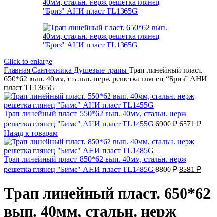
Click to enlarge
Главная
Сантехника
Душевые трапы
Трап линейный пласт.
650*62 вып. 40мм, стальн. нерж решетка глянец “Бриз” АНИ
пласт TL1365G
Трап линейный пласт. 550*62 вып. 40мм, стальн. нерж
Первонача
Теку
решетка глянец "Бимс" АНИ пласт TL1455G
6900
₽
6571
₽
цена
цена
Назад к товарам
составляла
6571
6900 ₽.
Трап линейный пласт. 850*62 вып. 40мм, стальн. нерж
Первонача
Теку
решетка глянец "Бимс" АНИ пласт TL1485G
8800
₽
8381
₽
цена
цена
составляла
8381
Трап линейный пласт. 650*62
8800 ₽.
вып. 40мм, стальн. нерж