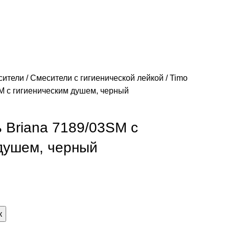
сители
Смесители с гигиенической лейкой
Timo
M с гигиеническим душем, черный
 Briana 7189/03SM с
душем, черный
к