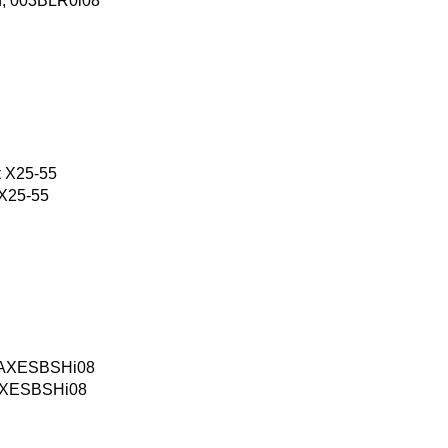
, 003BLR0i08
X25-55
 AXESBSHi08