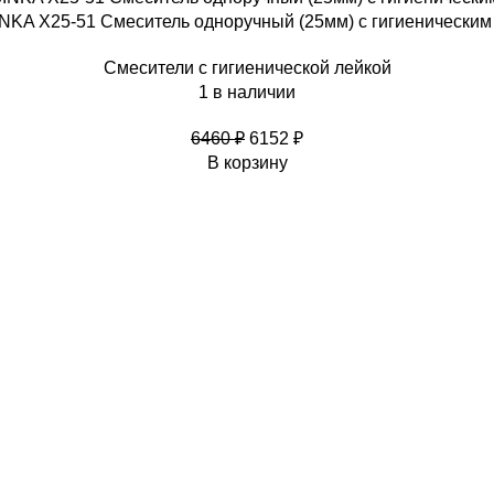
KA X25-51 Смеситель одноручный (25мм) с гигиенически
Смесители с гигиенической лейкой
1 в наличии
6460
₽
6152
₽
В корзину
КАТАЛОГ
МЕНЮ
ДВЕРИ
АКЦИИ
ЗАКАЗНЫЕ ДВЕРИ
СЕРВИС
САНТЕХНИКА
ОПЛАТА ЧАСТЯМИ В
СПЛИТ
УСЛОВИЯ ДОСТАВКИ
УСЛОВИЯ ОПЛАТЫ
О КОМПАНИИ
ВАКАНСИИ