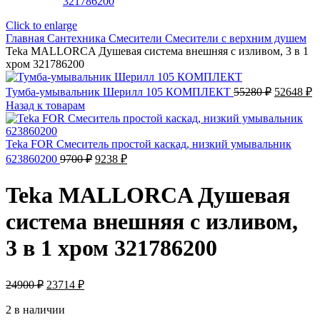
Click to enlarge
Главная
Сантехника
Смесители
Смесители с верхним душем
Teka MALLORCA Душевая система внешняя с изливом, 3 в 1
хром 321786200
Первонач
Т
Тумба-умывальник Шерилл 105 КОМПЛЕКТ
55280
₽
52648
₽
цена
ц
Назад к товарам
составля
5
55280 ₽.
Teka FOR Смеситель простой каскад, низкий умывальник
Первоначальная
Текущая
623860200
9700
₽
9238
₽
цена
цена:
составляла
9238 ₽.
Teka MALLORCA Душевая
9700 ₽.
система внешняя с изливом,
3 в 1 хром 321786200
Первоначальная
Текущая
24900
₽
23714
₽
цена
цена:
составляла
2 в наличии
23714 ₽.