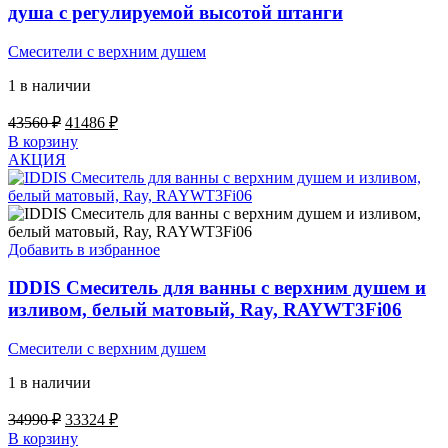
душа с регулируемой высотой штанги
Смесители с верхним душем
1 в наличии
Первоначальная
Текущая
43560
₽
41486
₽
цена
цена:
В корзину
составляла
41486 ₽.
АКЦИЯ
43560 ₽.
Добавить в избранное
IDDIS Смеситель для ванны с верхним душем и
изливом, белый матовый, Ray, RAYWT3Fi06
Смесители с верхним душем
1 в наличии
Первоначальная
Текущая
34990
₽
33324
₽
цена
цена:
В корзину