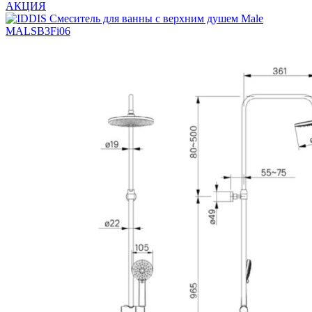
составляла
33324 ₽.
АКЦИЯ
34990 ₽.