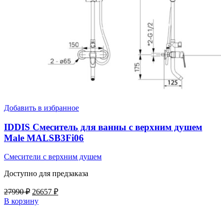
Добавить в избранное
IDDIS Смеситель для ванны с верхним душем
Male MALSB3Fi06
Смесители с верхним душем
Доступно для предзаказа
Первоначальная
Текущая
27990
₽
26657
₽
цена
цена:
В корзину
составляла
26657 ₽.
27990 ₽.