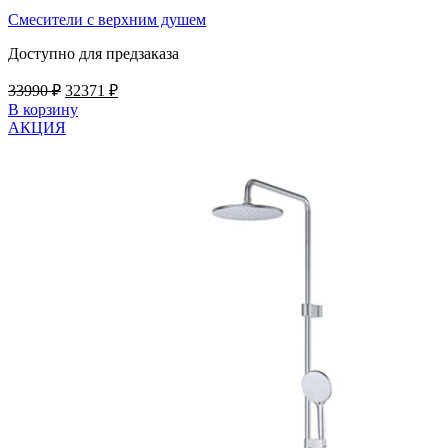
Смесители с верхним душем
Доступно для предзаказа
Первоначальная
Текущая
33990
₽
32371
₽
цена
цена:
В корзину
составляла
32371 ₽.
АКЦИЯ
33990 ₽.