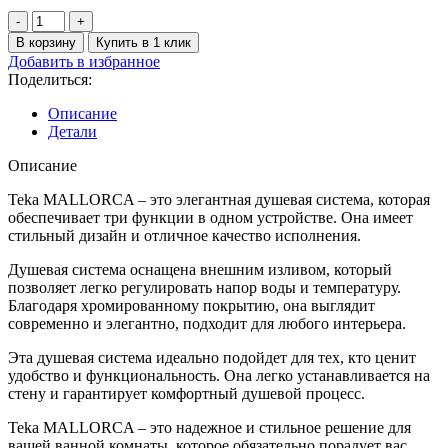
24900 ₽.
Количество
товара
В корзину
Купить в 1 клик
Teka
Добавить в избранное
MALLORCA
Поделиться:
Душевая
система
Описание
внешняя
Детали
с
изливом,
Описание
3
в
Teka MALLORCA – это элегантная душевая система, которая
1
обеспечивает три функции в одном устройстве. Она имеет
хром
стильный дизайн и отличное качество исполнения.
321786200
Душевая система оснащена внешним изливом, который
позволяет легко регулировать напор воды и температуру.
Благодаря хромированному покрытию, она выглядит
современно и элегантно, подходит для любого интерьера.
Эта душевая система идеально подойдет для тех, кто ценит
удобство и функциональность. Она легко устанавливается на
стену и гарантирует комфортный душевой процесс.
Teka MALLORCA – это надежное и стильное решение для
вашей ванной комнаты, которое обязательно порадует вас