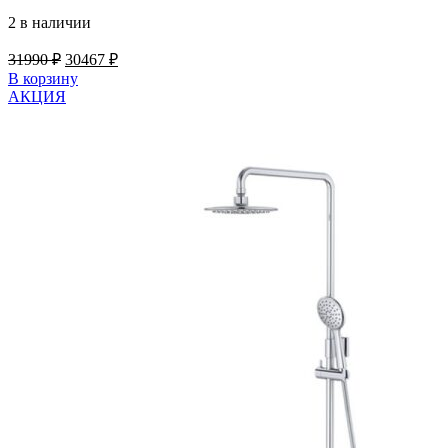
2 в наличии
Первоначальная
Текущая
31990
₽
30467
₽
цена
цена:
В корзину
составляла
30467 ₽.
АКЦИЯ
31990 ₽.