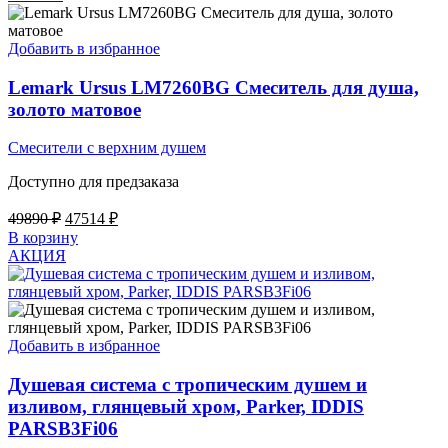
Добавить в избранное
Lemark Ursus LM7260BG Смеситель для душа,
золото матовое
Смесители с верхним душем
Доступно для предзаказа
Первоначальная
Текущая
49890
₽
47514
₽
цена
цена:
В корзину
составляла
47514 ₽.
АКЦИЯ
49890 ₽.
Добавить в избранное
Душевая система с тропическим душем и
изливом, глянцевый хром, Parker, IDDIS
PARSB3Fi06