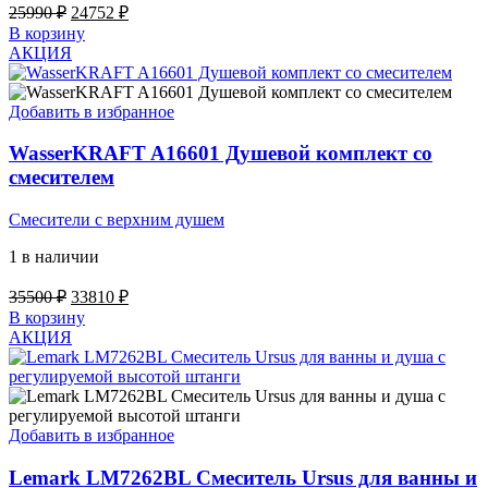
Первоначальная
Текущая
25990
₽
24752
₽
цена
цена:
В корзину
составляла
24752 ₽.
АКЦИЯ
25990 ₽.
Добавить в избранное
WasserKRAFT A16601 Душевой комплект со
смесителем
Смесители с верхним душем
1 в наличии
Первоначальная
Текущая
35500
₽
33810
₽
цена
цена:
В корзину
составляла
33810 ₽.
АКЦИЯ
35500 ₽.
Добавить в избранное
Lemark LM7262BL Смеситель Ursus для ванны и