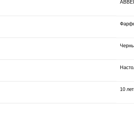
ABBE
Фарф
Черн
Насто
10 лет