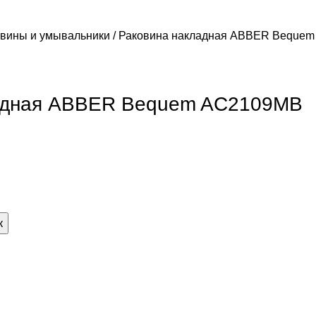
овины и умывальники
Раковина накладная ABBER Bequem
адная ABBER Bequem AC2109MB
я
к