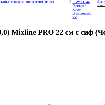
актным сенсором, подогревом, теплая
Душе
3696
3,0) Mixline PRO 22 см с сиф 