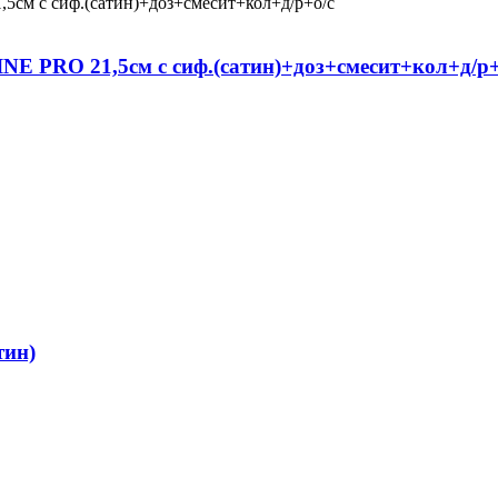
INE PRO 21,5см с сиф.(сатин)+доз+смесит+кол+д/р+
тин)