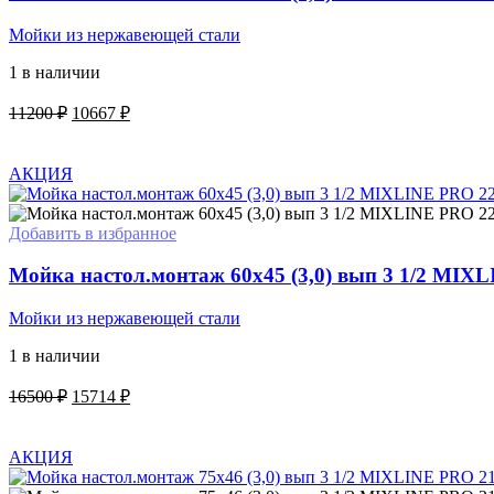
Мойки из нержавеющей стали
1 в наличии
Первоначальная
Текущая
11200
₽
10667
₽
цена
цена:
В КОРЗИНУ
составляла
10667 ₽.
11200 ₽.
АКЦИЯ
Добавить в избранное
Мойка настол.монтаж 60х45 (3,0) вып 3 1/2 MI
Мойки из нержавеющей стали
1 в наличии
Первоначальная
Текущая
16500
₽
15714
₽
цена
цена:
В КОРЗИНУ
составляла
15714 ₽.
16500 ₽.
АКЦИЯ