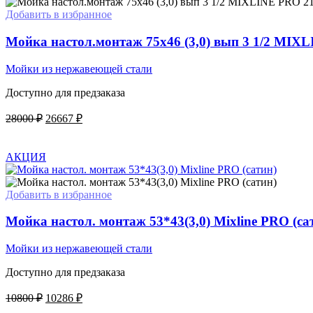
Добавить в избранное
Мойка настол.монтаж 75х46 (3,0) вып 3 1/2 MIXL
Мойки из нержавеющей стали
Доступно для предзаказа
Первоначальная
Текущая
28000
₽
26667
₽
цена
цена:
В КОРЗИНУ
составляла
26667 ₽.
28000 ₽.
АКЦИЯ
Добавить в избранное
Мойка настол. монтаж 53*43(3,0) Mixline PRO (са
Мойки из нержавеющей стали
Доступно для предзаказа
Первоначальная
Текущая
10800
₽
10286
₽
цена
цена: