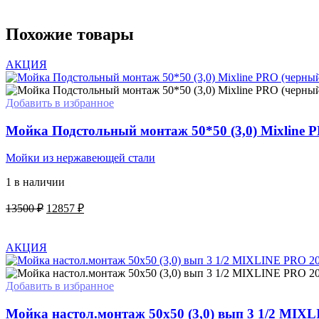
Похожие товары
АКЦИЯ
Добавить в избранное
Мойка Подстольный монтаж 50*50 (3,0) Mixline 
Мойки из нержавеющей стали
1 в наличии
Первоначальная
Текущая
13500
₽
12857
₽
цена
цена:
В КОРЗИНУ
составляла
12857 ₽.
13500 ₽.
АКЦИЯ
Добавить в избранное
Мойка настол.монтаж 50х50 (3,0) вып 3 1/2 MIX