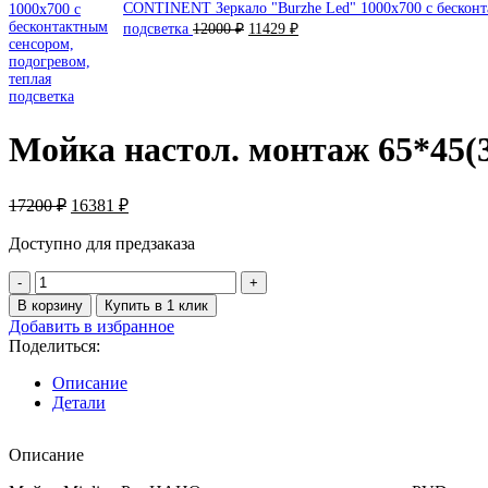
CONTINENT Зеркало "Burzhe Led" 1000х700 с бесконт
Первоначальная
Текущая
подсветка
12000
₽
11429
₽
цена
цена:
составляла
11429 ₽.
12000 ₽.
Мойка настол. монтаж 65*45(
Первоначальная
Текущая
17200
₽
16381
₽
цена
цена:
составляла
Доступно для предзаказа
16381 ₽.
17200 ₽.
Количество
товара
В корзину
Купить в 1 клик
Мойка
Добавить в избранное
настол.
Поделиться:
монтаж
65*45(3,0)
Описание
Mixline
Детали
PRO
22
Описание
см
с