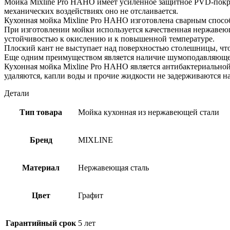
Мойка Mixline Pro НАНО имеет усиленное защитное PVD-покрыт
сиф
механических воздействиях оно не отслаивается.
(Черный
Кухонная мойка Mixline Pro НАНО изготовлена сварным способ
графит
При изготовлении мойки используется качественная нержавеющ
НАНО)
устойчивостью к окислению и к повышенной температуре.
Плоский кант не выступает над поверхностью столешницы, что
Еще одним преимуществом является наличие шумоподавляющего
Кухонная мойка Mixline Pro НАНО является антибактериальной.
удаляются, капли воды и прочие жидкости не задерживаются на
Детали
Тип товара
Мойка кухонная из нержавеющей стали
Бренд
MIXLINE
Материал
Нержавеющая сталь
Цвет
Графит
Гарантийный срок
5 лет