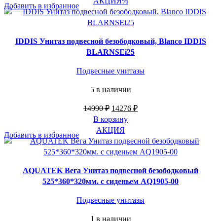
составляла
16000 ₽.
АКЦИЯ
%
Добавить в избранное
16800 ₽.
IDDIS Унитаз подвесной безободковый, Blanco IDDIS
BLARNSEi25
Подвесные унитазы
5 в наличии
Первоначальная
Текущая
14990
₽
14276
₽
цена
цена:
В корзину
составляла
14276 ₽.
АКЦИЯ
Добавить в избранное
14990 ₽.
AQUATEK Вега Унитаз подвесной безободковый
525*360*320мм. с сиденьем AQ1905-00
Подвесные унитазы
1 в наличии