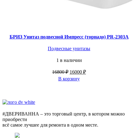
БРИЗ Унитаз подвесной Импресс (торнадо) PR-2303A
Подвесные унитазы
1 в наличии
Первоначальная
Текущая
16800
₽
16000
₽
цена
цена:
В корзину
составляла
16000 ₽.
16800 ₽.
#ДВЕРИВАННА – это торговый центр, в котором можно
приобрести
всё самое лучшее для ремонта в одном месте.
г. Оренбург, пр. Автоматики 17,