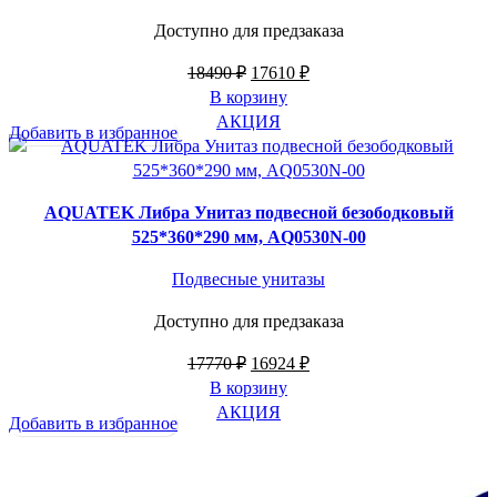
Доступно для предзаказа
Первоначальная
Текущая
18490
₽
17610
₽
цена
цена:
В корзину
составляла
17610 ₽.
АКЦИЯ
Добавить в избранное
18490 ₽.
AQUATEK Либра Унитаз подвесной безободковый
525*360*290 мм, AQ0530N-00
Подвесные унитазы
Доступно для предзаказа
Первоначальная
Текущая
17770
₽
16924
₽
цена
цена:
В корзину
составляла
16924 ₽.
АКЦИЯ
Добавить в избранное
17770 ₽.