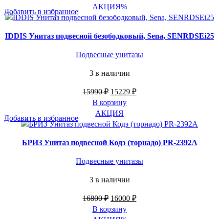
АКЦИЯ
%
Добавить в избранное
IDDIS Унитаз подвесной безободковый, Sena, SENRDSEi25
Подвесные унитазы
3 в наличии
Первоначальная
Текущая
15990
₽
15229
₽
цена
цена:
В корзину
составляла
15229 ₽.
АКЦИЯ
Добавить в избранное
15990 ₽.
БРИЗ Унитаз подвесной Кодэ (торнадо) PR-2392А
Подвесные унитазы
3 в наличии
Первоначальная
Текущая
16800
₽
16000
₽
цена
цена:
В корзину