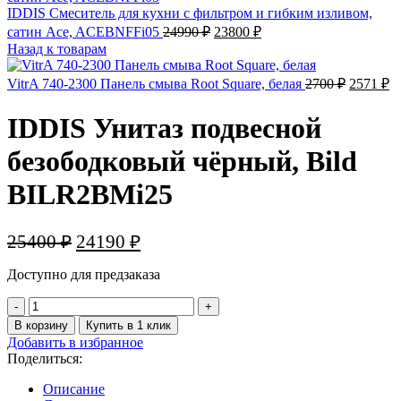
IDDIS Смеситель для кухни с фильтром и гибким изливом,
Первоначальная
Текущая
сатин Ace, ACEBNFFi05
24990
₽
23800
₽
цена
цена:
Назад к товарам
составляла
23800 ₽.
24990 ₽.
Первона
Т
VitrA 740-2300 Панель смыва Root Square, белая
2700
₽
2571
₽
цена
ц
составл
25
IDDIS Унитаз подвесной
2700 ₽.
безободковый чёрный, Bild
BILR2BMi25
Первоначальная
Текущая
25400
₽
24190
₽
цена
цена:
Доступно для предзаказа
составляла
24190 ₽.
25400 ₽.
Количество
товара
В корзину
Купить в 1 клик
IDDIS
Добавить в избранное
Унитаз
Поделиться:
подвесной
безободковый
Описание
чёрный,