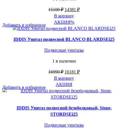
Первоначальная
Текущая
15100
₽
14381
₽
цена
цена:
В корзину
составляла
14381 ₽.
АКЦИЯ
%
Добавить в избранное
15100 ₽.
IDDIS Унитаз подвесной BLANCO BLARDSEi25
Подвесные унитазы
1 в наличии
Первоначальная
Текущая
16990
₽
16181
₽
цена
цена:
В корзину
составляла
16181 ₽.
АКЦИЯ
Добавить в избранное
16990 ₽.
IDDIS Унитаз подвесной безободковый, Stone,
STORDSEi25
Подвесные унитазы