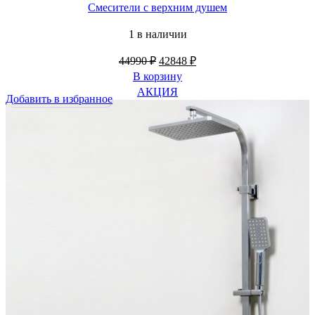
Смесители с верхним душем
1 в наличии
Первоначальная
Текущая
44990
₽
42848
₽
цена
цена:
В корзину
составляла
42848 ₽.
АКЦИЯ
Добавить в избранное
44990 ₽.