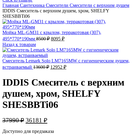
Главная
Сантехника
Смесители
Смесители с верхним душем
IDDIS Смеситель с верхним душем, хром, SHELFY
SHESBBTi06
Мойка ML-GM31 с крылом, терракотовая (307),
Первоначальная
Текущая
495*770*190мм
8500
₽
8095
₽
цена
цена:
Назад к товарам
составляла
8095 ₽.
8500 ₽.
Смеситель Lemark Solo LM7165MW с гигиеническим душем,
Первоначальная
Текущая
встраиваемый
13600
₽
12952
₽
цена
цена:
составляла
12952 ₽.
IDDIS Смеситель с верхним
13600 ₽.
душем, хром, SHELFY
SHESBBTi06
Первоначальная
Текущая
37990
₽
36181
₽
цена
цена:
Доступно для предзаказа
составляла
36181 ₽.