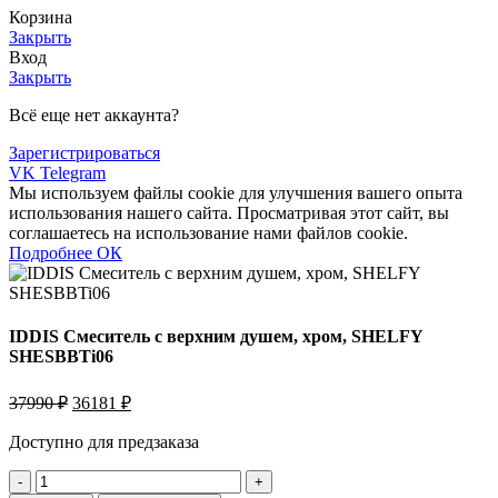
Корзина
Закрыть
Вход
Закрыть
Всё еще нет аккаунта?
Зарегистрироваться
VK
Telegram
Мы используем файлы cookie для улучшения вашего опыта
использования нашего сайта. Просматривая этот сайт, вы
соглашаетесь на использование нами файлов cookie.
Подробнее
Подробнее
ОК
IDDIS Смеситель с верхним душем, хром, SHELFY
SHESBBTi06
Первоначальная
Текущая
37990
₽
36181
₽
цена
цена:
составляла
Доступно для предзаказа
36181 ₽.
37990 ₽.
Количество