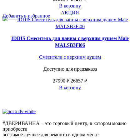
цена
цена:
В корзину
составляла
34267 ₽.
АКЦИЯ
Добавить в избранное
35980 ₽.
IDDIS Смеситель для ванны с верхним душем Male
MALSB3Fi06
Смесители с верхним душем
Доступно для предзаказа
Первоначальная
Текущая
27990
₽
26657
₽
цена
цена:
В корзину
составляла
26657 ₽.
27990 ₽.
#ДВЕРИВАННА – это торговый центр, в котором можно
приобрести
всё самое лучшее для ремонта в одном месте.