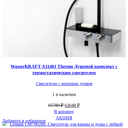
WasserKRAFT A11401 Thermo Душевой комплект с
термостатическим смесителем
Смесители с верхним душем
1 в наличии
Первоначальная
Текущая
65780
₽
62648
₽
цена
цена:
В корзину
составляла
62648 ₽.
АКЦИЯ
Добавить в избранное
65780 ₽.