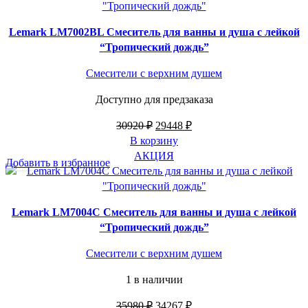
Lemark LM7002BL Смeситель для ванны и душа с лейкой
“Тропический дождь”
Смесители с верхним душем
Доступно для предзаказа
Первоначальная
Текущая
30920
₽
29448
₽
цена
цена:
В корзину
составляла
29448 ₽.
АКЦИЯ
Добавить в избранное
30920 ₽.
Lemark LM7004C Смeситель для ванны и душа с лейкой
“Тропический дождь”
Смесители с верхним душем
1 в наличии
Первоначальная
Текущая
35980
₽
34267
₽