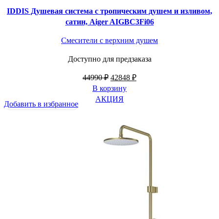
IDDIS Душевая система с тропическим душем и изливом,
сатин, Aiger AIGBC3Fi06
Смесители с верхним душем
Доступно для предзаказа
Первоначальная
Текущая
44990
₽
42848
₽
цена
цена:
В корзину
составляла
42848 ₽.
АКЦИЯ
Добавить в избранное
44990 ₽.