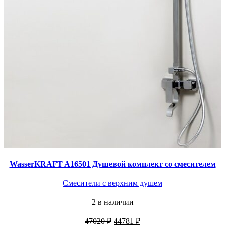
WasserKRAFT A16501 Душевой комплект со смесителем
Смесители с верхним душем
2 в наличии
Первоначальная
Текущая
47020
₽
44781
₽