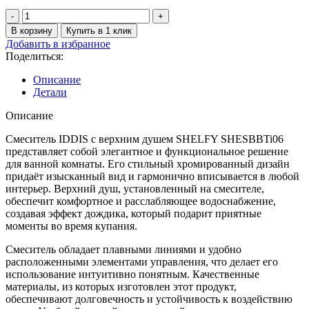
37990 ₽.
Количество
товара
В корзину
Купить в 1 клик
IDDIS
Добавить в избранное
Смеситель
Поделиться:
с
верхним
Описание
душем,
Детали
хром,
SHELFY
Описание
SHESBBTi06
Смеситель IDDIS с верхним душем SHELFY SHESBBTi06
представляет собой элегантное и функциональное решение
для ванной комнаты. Его стильный хромированный дизайн
придаёт изысканный вид и гармонично вписывается в любой
интерьер. Верхний душ, установленный на смесителе,
обеспечит комфортное и расслабляющее водоснабжение,
создавая эффект дождика, который подарит приятные
моменты во время купания.
Смеситель обладает плавными линиями и удобно
расположенными элементами управления, что делает его
использование интуитивно понятным. Качественные
материалы, из которых изготовлен этот продукт,
обеспечивают долговечность и устойчивость к воздействию