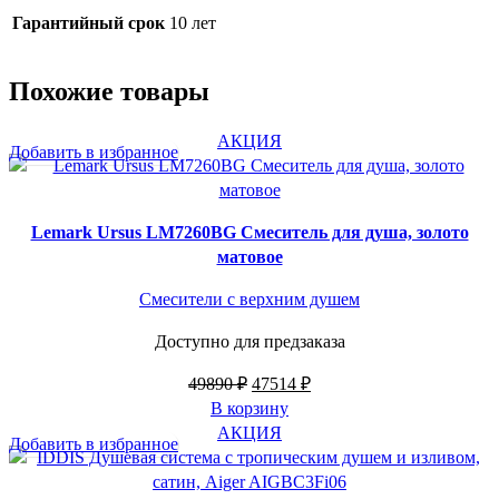
Гарантийный срок
10 лет
Похожие товары
АКЦИЯ
Добавить в избранное
Lemark Ursus LM7260BG Смеситель для душа, золото
матовое
Смесители с верхним душем
Доступно для предзаказа
Первоначальная
Текущая
49890
₽
47514
₽
цена
цена:
В корзину
составляла
47514 ₽.
АКЦИЯ
Добавить в избранное
49890 ₽.