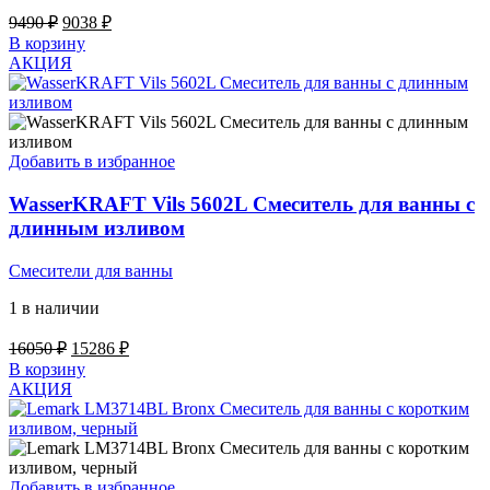
Первоначальная
Текущая
9490
₽
9038
₽
цена
цена:
В корзину
составляла
9038 ₽.
АКЦИЯ
9490 ₽.
Добавить в избранное
WasserKRAFT Vils 5602L Смеситель для ванны с
длинным изливом
Смесители для ванны
1 в наличии
Первоначальная
Текущая
16050
₽
15286
₽
цена
цена:
В корзину
составляла
15286 ₽.
АКЦИЯ
16050 ₽.
Добавить в избранное