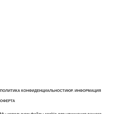
АКЦИИ
СЕРВИС
ОПЛАТА ЧАСТЯМИ В СПЛИТ
УСЛОВИЯ ДОСТАВКИ
УСЛОВИЯ ОПЛАТЫ
О КОМПАНИИ
ВАКАНСИИ
КОНТАКТЫ
Все права #двериванна защищены авторским правом
ПОЛИТИКА КОНФИДЕНЦИАЛЬНОСТИ
ЮР. ИНФОРМАЦИЯ
ОФЕРТА