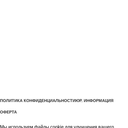
СЕРВИС
ОПЛАТА ЧАСТЯМИ В СПЛИТ
УСЛОВИЯ ДОСТАВКИ
УСЛОВИЯ ОПЛАТЫ
О КОМПАНИИ
ВАКАНСИИ
КОНТАКТЫ
Все права #двериванна защищены авторским правом
ПОЛИТИКА КОНФИДЕНЦИАЛЬНОСТИ
ЮР. ИНФОРМАЦИЯ
ОФЕРТА
Мы используем файлы cookie для улучшения вашего