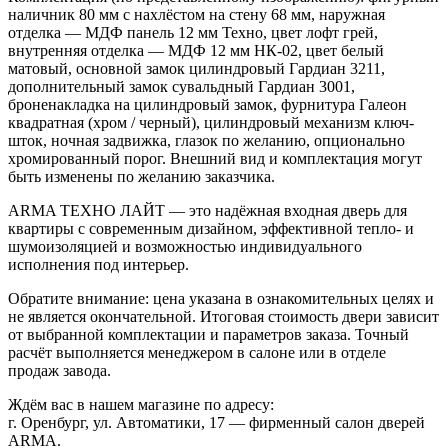
наличник 80 мм с нахлёстом на стену 68 мм, наружная
отделка — МДФ панель 12 мм Техно, цвет лофт грей,
внутренняя отделка — МДФ 12 мм НК-02, цвет белый
матовый, основной замок цилиндровый Гардиан 3211,
дополнительный замок сувальдный Гардиан 3001,
броненакладка на цилиндровый замок, фурнитура Галеон
квадратная (хром / черный), цилиндровый механизм ключ-
шток, ночная задвижка, глазок по желанию, опционально
хромированный порог. Внешний вид и комплектация могут
быть изменены по желанию заказчика.
ARMA ТЕХНО ЛАЙТ — это надёжная входная дверь для
квартиры с современным дизайном, эффективной тепло- и
шумоизоляцией и возможностью индивидуального
исполнения под интерьер.
Обратите внимание: цена указана в ознакомительных целях и
не является окончательной. Итоговая стоимость двери зависит
от выбранной комплектации и параметров заказа. Точный
расчёт выполняется менеджером в салоне или в отделе
продаж завода.
Ждём вас в нашем магазине по адресу:
г. Оренбург, ул. Автоматики, 17 — фирменный салон дверей
ARMA.