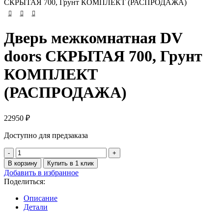
СКРЫТАЯ 700, Грунт КОМПЛЕКТ (РАСПРОДАЖА)
Дверь межкомнатная DV
doors СКРЫТАЯ 700, Грунт
КОМПЛЕКТ
(РАСПРОДАЖА)
22950
₽
Доступно для предзаказа
Количество
товара
В корзину
Купить в 1 клик
Дверь
Добавить в избранное
межкомнатная
Поделиться:
DV
doors
Описание
СКРЫТАЯ
Детали
700,