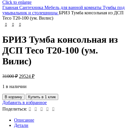
Click to enlarge
Главная
Сантехника
Мебель для ванной комнаты
Тумбы под
умывальник и столешницы
БРИЗ Тумба консольная из ДСП
Тесо Т20-100 (ум. Вилис)
БРИЗ Тумба консольная из
ДСП Тесо Т20-100 (ум.
Вилис)
Первоначальная
Текущая
31000
₽
29524
₽
цена
цена:
составляла
1 в наличии
29524 ₽.
31000 ₽.
Количество
В корзину
Купить в 1 клик
товара
Добавить в избранное
БРИЗ
Поделиться:
Тумба
консольная
Описание
из
Детали
ДСП