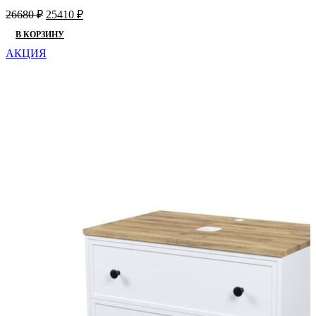
Первоначальная
Текущая
26680
₽
25410
₽
цена
цена:
В КОРЗИНУ
составляла
25410 ₽.
26680 ₽.
АКЦИЯ