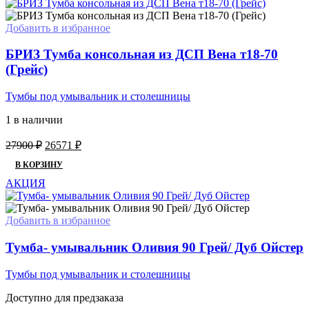
Добавить в избранное
БРИЗ Тумба консольная из ДСП Вена т18-70
(Грейс)
Тумбы под умывальник и столешницы
1 в наличии
Первоначальная
Текущая
27900
₽
26571
₽
цена
цена:
В КОРЗИНУ
составляла
26571 ₽.
27900 ₽.
АКЦИЯ
Добавить в избранное
Тумба- умывальник Оливия 90 Грей/ Дуб Ойстер
Тумбы под умывальник и столешницы
Доступно для предзаказа