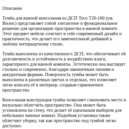
Тесо
Т20-
Описание
100
(ум.
Тумба для ванной консольная из ДСП Тесо Т20-100 (ум.
Вилис)
Вилис) представляет собой элегантное и функциональное
решение для организации пространства в ванной комнате.
Этот предмет мебели сочетает в себе современный дизайн и
практичность, что делает его замечательной добавкой к
любому интерьертному стилю.
Тумба выполнена из качественного ДСП, что обеспечивает ей
долговечность и устойчивость к воздействию влаги,
характерного для ванной комнаты. Эстетически она выглядит
стильно и современно, благодаря лаконичным линиям и
аккуратным формам. Поверхность тумбы может быть
выполнена в различных цветах и отделках, что позволяет
легко вписать её в интерьер, создавая гармоничное
пространство.
Консольная конструкция тумбы позволяет сэкономить место и
визуально облегчить пространство. Она может быть
установлена на стену, что делает её идеальным выбором для
небольших ванных комнат. Подобная установка также
облегчает уборку, так как пространство под тумбой легко
доступно.