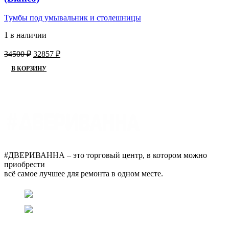
Тумбы под умывальник и столешницы
1 в наличии
Первоначальная
Текущая
34500
₽
32857
₽
цена
цена:
В КОРЗИНУ
составляла
32857 ₽.
34500 ₽.
#ДВЕРИВАННА – это торговый центр, в котором можно
приобрести
всё самое лучшее для ремонта в одном месте.
г. Оренбург, пр. Автоматики 17, торговый центр
"#ДВЕРИВАННА"
+7 (3532) 48-70-48