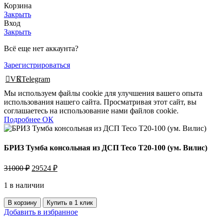
Корзина
Закрыть
Вход
Закрыть
Всё еще нет аккаунта?
Зарегистрироваться
VK
Telegram
Мы используем файлы cookie для улучшения вашего опыта
использования нашего сайта. Просматривая этот сайт, вы
соглашаетесь на использование нами файлов cookie.
Подробнее
Подробнее
ОК
БРИЗ Тумба консольная из ДСП Тесо Т20-100 (ум. Вилис)
Первоначальная
Текущая
31000
₽
29524
₽
цена
цена:
составляла
1 в наличии
29524 ₽.
31000 ₽.
Количество
В корзину
Купить в 1 клик
товара
Добавить в избранное