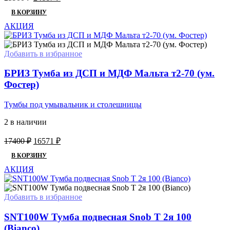
цена
цена:
В КОРЗИНУ
составляла
24667 ₽.
25900 ₽.
АКЦИЯ
Добавить в избранное
БРИЗ Тумба из ДСП и МДФ Мальта т2-70 (ум.
Фостер)
Тумбы под умывальник и столешницы
2 в наличии
Первоначальная
Текущая
17400
₽
16571
₽
цена
цена:
В КОРЗИНУ
составляла
16571 ₽.
17400 ₽.
АКЦИЯ
Добавить в избранное
SNT100W Тумба подвесная Snob T 2я 100
(Bianco)