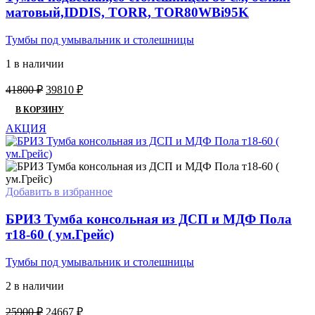
матовый,IDDIS, TORR, TOR80WBi95K
Тумбы под умывальник и столешницы
1 в наличии
Первоначальная
Текущая
41800
₽
39810
₽
цена
цена:
В КОРЗИНУ
составляла
39810 ₽.
41800 ₽.
АКЦИЯ
Добавить в избранное
БРИЗ Тумба консольная из ДСП и МДФ Пола
т18-60 ( ум.Грейс)
Тумбы под умывальник и столешницы
2 в наличии
Первоначальная
Текущая
25900
₽
24667
₽