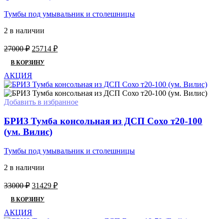
Тумбы под умывальник и столешницы
2 в наличии
Первоначальная
Текущая
27000
₽
25714
₽
цена
цена:
В КОРЗИНУ
составляла
25714 ₽.
27000 ₽.
АКЦИЯ
Добавить в избранное
БРИЗ Тумба консольная из ДСП Сохо т20-100
(ум. Вилис)
Тумбы под умывальник и столешницы
2 в наличии
Первоначальная
Текущая
33000
₽
31429
₽
цена
цена:
В КОРЗИНУ
составляла
31429 ₽.
33000 ₽.
АКЦИЯ