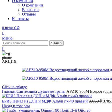
О компании
О компании
Вакансии
Отзывы
Контакты
0
items
0
₽
Меню
Search
АКЦИЯ
Click to enlarge
Главная
Сантехника
Душевые трапы
APZ10-950M Водоотводящ
Перв
БРИЗ Пенал из ДСП и МДФ Альби пк-40 правый
39750
₽
3785
цена
Назад к товарам
соста