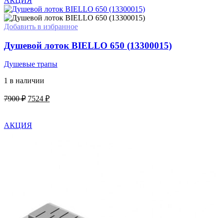
АКЦИЯ
Добавить в избранное
Душевой лоток BIELLO 650 (13300015)
Душевые трапы
1 в наличии
Первоначальная
Текущая
7900
₽
7524
₽
цена
цена:
В КОРЗИНУ
составляла
7524 ₽.
7900 ₽.
АКЦИЯ