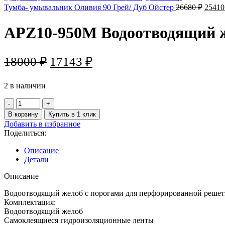
39750
Перво
Тумба- умывальник Оливия 90 Грей/ Дуб Ойстер
26680
₽
2541
цена
соста
APZ10-950M Водоотводящий ж
26680
Первоначальная
Текущая
18000
₽
17143
₽
цена
цена:
2 в наличии
составляла
17143 ₽.
Количество
18000 ₽.
товара
В корзину
Купить в 1 клик
APZ10-
Добавить в избранное
950M
Поделиться:
Водоотводящий
желоб
Описание
с
Детали
порогами
для
Описание
перфорированной
решетки
Водоотводящий желоб с порогами для перфорированной реше
Комплектация:
Водоотводящий желоб
Самоклеящиеся гидроизоляционные ленты