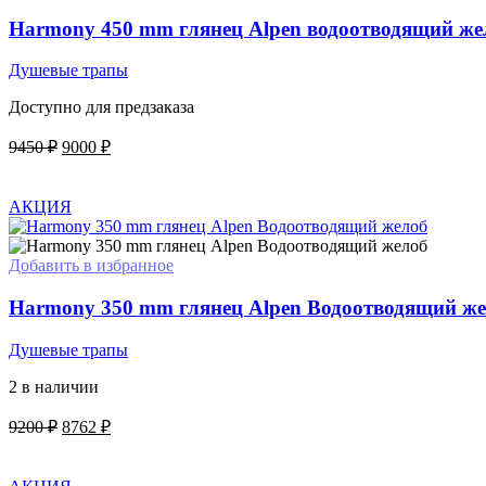
Harmony 450 mm глянец Alpen водоотводящий же
Душевые трапы
Доступно для предзаказа
Первоначальная
Текущая
9450
₽
9000
₽
цена
цена:
В КОРЗИНУ
составляла
9000 ₽.
9450 ₽.
АКЦИЯ
Добавить в избранное
Harmony 350 mm глянец Alpen Водоотводящий ж
Душевые трапы
2 в наличии
Первоначальная
Текущая
9200
₽
8762
₽
цена
цена:
В КОРЗИНУ
составляла
8762 ₽.
9200 ₽.