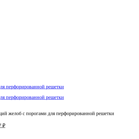
ий желоб с порогами для перфорированной решетки
оначальная
Текущая
7
₽
цена:
вляла
37857 ₽.