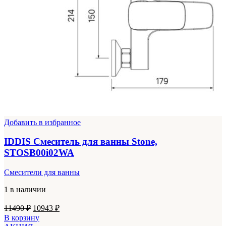
Добавить в избранное
IDDIS Смеситель для ванны Stone,
STOSB00i02WA
Смесители для ванны
1 в наличии
Первоначальная
Текущая
11490
₽
10943
₽
цена
цена:
В корзину
составляла
10943 ₽.