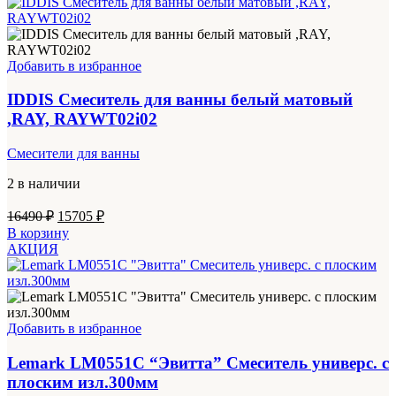
14990 ₽.
Добавить в избранное
IDDIS Смеситель для ванны белый матовый
,RAY, RAYWT02i02
Смесители для ванны
2 в наличии
Первоначальная
Текущая
16490
₽
15705
₽
цена
цена:
В корзину
составляла
15705 ₽.
АКЦИЯ
16490 ₽.
Добавить в избранное
Lemark LM0551C “Эвитта” Смеситель универс. с
плоским изл.300мм