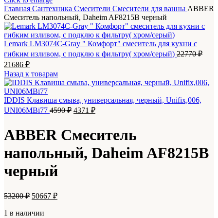
Главная
Сантехника
Смесители
Смесители для ванны
ABBER
Смеситель напольный, Daheim AF8215B черный
Lemark LM3074C-Gray " Комфорт" смеситель для кухни с
гибким изливом, с подклю к фильтру( хром/серый)
22770
₽
Первоначальная
Текущая
21686
₽
цена
цена:
Назад к товарам
составляла
21686 ₽.
22770 ₽.
IDDIS Клавиша смыва, универсальная, черный, Unifix,006,
Первоначальная
Текущая
UNI06MBi77
4590
₽
4371
₽
цена
цена:
составляла
4371 ₽.
ABBER Смеситель
4590 ₽.
напольный, Daheim AF8215B
черный
Первоначальная
Текущая
53200
₽
50667
₽
цена
цена:
составляла
1 в наличии
50667 ₽.