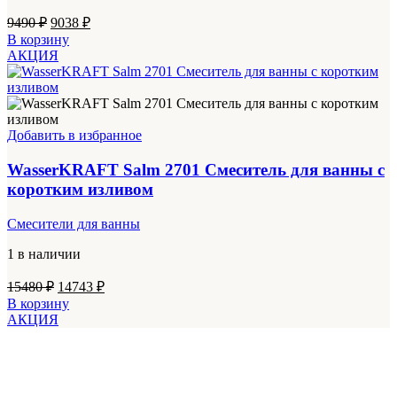
Первоначальная
Текущая
9490
₽
9038
₽
цена
цена:
В корзину
составляла
9038 ₽.
АКЦИЯ
9490 ₽.
Добавить в избранное
WasserKRAFT Salm 2701 Смеситель для ванны с
коротким изливом
Смесители для ванны
1 в наличии
Первоначальная
Текущая
15480
₽
14743
₽
цена
цена:
В корзину
составляла
14743 ₽.
АКЦИЯ
15480 ₽.