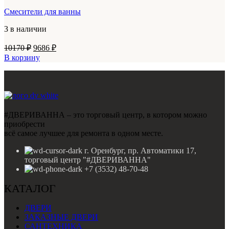
Смесители для ванны
3 в наличии
Первоначальная
Текущая
10170
₽
9686
₽
цена
цена:
В корзину
составляла
9686 ₽.
10170 ₽.
#ДВЕРИВАННА – это торговый центр, в котором можно
приобрести
всё самое лучшее для ремонта в одном месте.
г. Оренбург, пр. Автоматики 17,
торговый центр "#ДВЕРИВАННА"
+7 (3532) 48-70-48
КАТАЛОГ
ДВЕРИ
ЗАКАЗНЫЕ ДВЕРИ
САНТЕХНИКА