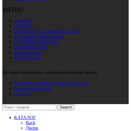
МЕНЮ
АКЦИИ
СЕРВИС
ОПЛАТА ЧАСТЯМИ В СПЛИТ
УСЛОВИЯ ДОСТАВКИ
УСЛОВИЯ ОПЛАТЫ
О КОМПАНИИ
ВАКАНСИИ
КОНТАКТЫ
Все права #двериванна защищены авторским правом
ПОЛИТИКА КОНФИДЕНЦИАЛЬНОСТИ
ЮР. ИНФОРМАЦИЯ
ОФЕРТА
Search
КАТАЛОГ
Back
Двери