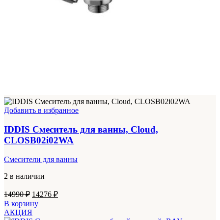
Добавить в избранное
IDDIS Смеситель для ванны, Cloud,
CLOSB02i02WA
Смесители для ванны
2 в наличии
Первоначальная
Текущая
14990
₽
14276
₽
цена
цена:
В корзину
составляла
14276 ₽.
АКЦИЯ