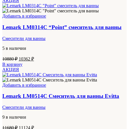
АКЦИЯ
11490 ₽.
Добавить в избранное
Lemark LM0314C “Point” смеситель для ванны
Смесители для ванны
5 в наличии
Первоначальная
Текущая
10880
₽
10362
₽
цена
цена:
В корзину
составляла
10362 ₽.
АКЦИЯ
10880 ₽.
Добавить в избранное
Lemark LM0514C Смеситель для ванны Evitta
Смесители для ванны
9 в наличии
Первоначальная
Текущая
11680
₽
11124
₽