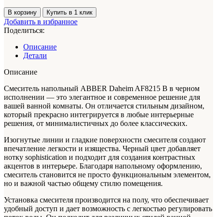
53200 ₽.
Количество
В корзину
Купить в 1 клик
товара
Добавить в избранное
ABBER
Поделиться:
Смеситель
напольный,
Описание
Daheim
Детали
AF8215B
черный
Описание
Смеситель напольный ABBER Daheim AF8215 B в черном
исполнении — это элегантное и современное решение для
вашей ванной комнаты. Он отличается стильным дизайном,
который прекрасно интегрируется в любые интерьерные
решения, от минималистичных до более классических.
Изогнутые линии и гладкие поверхности смесителя создают
впечатление легкости и изящества. Черный цвет добавляет
нотку sophistication и подходит для создания контрастных
акцентов в интерьере. Благодаря напольному оформлению,
смеситель становится не просто функциональным элементом,
но и важной частью общему стилю помещения.
Установка смесителя производится на полу, что обеспечивает
удобный доступ и дает возможность с легкостью регулировать